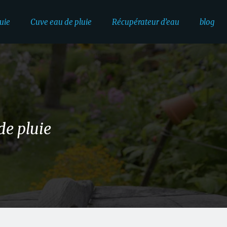
uie
Cuve eau de pluie
Récupérateur d’eau
blog
de pluie